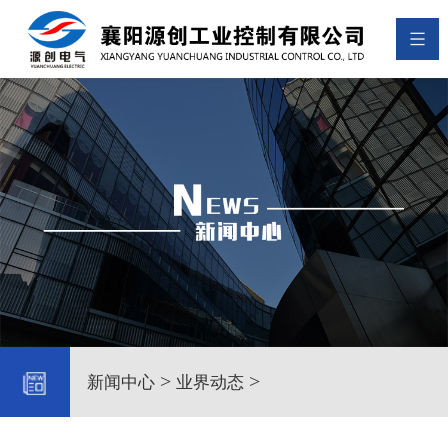
>
>
新闻中心
业界动态