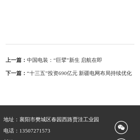
上一篇：
中国电装：“巨擘”新生 启航在即
下一篇：
“十三五”投资690亿元 新疆电网布局持续优化
地址：襄阳市樊城区春园西路贾洼工业园
电话：13507271573