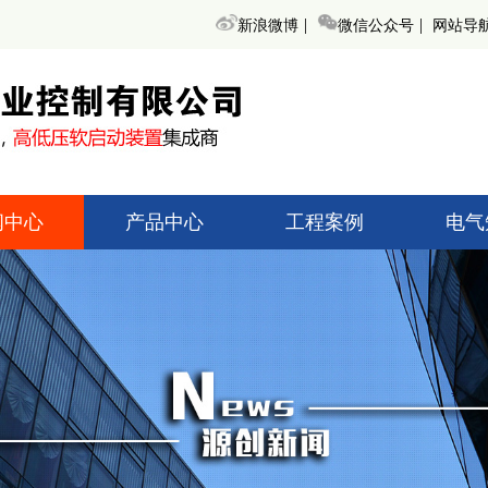
|
|
新浪微博
微信公众号
网站导
闻中心
产品中心
工程案例
电气
术知识
高低压起动柜
高低压
创新闻
无功补偿装置
无功补
界动态
变频调速器
变频
高低压开关柜
高低压