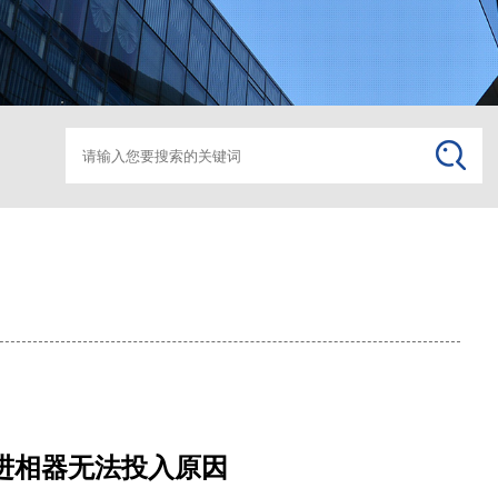
箱变监控助磨
箱变监
进相器无法投入原因