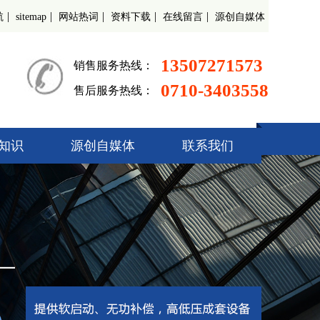
|
|
|
|
|
航
sitemap
网站热词
资料下载
在线留言
源创自媒体
13507271573
销售服务热线：
0710-3403558
售后服务热线：
知识
源创自媒体
联系我们
起动柜
偿装置
调速器
开关柜