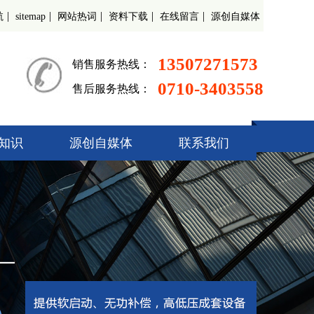
|
|
|
|
|
航
sitemap
网站热词
资料下载
在线留言
源创自媒体
13507271573
销售服务热线：
0710-3403558
售后服务热线：
知识
源创自媒体
联系我们
起动柜
偿装置
调速器
开关柜