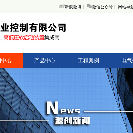
|
|
新浪微博
微信公众号
网站导
闻中心
产品中心
工程案例
电气
术知识
高低压起动柜
高低压
创新闻
无功补偿装置
无功补
界动态
变频调速器
变频
高低压开关柜
高低压