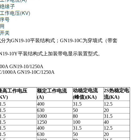
为GN19-10平装结构式；GN19-10C为穿墙式（带套
N19-10Y平装结构式上加装
带电
显示装置型式。
00A GN19-10/1250A
C/1000A GN19-10C/1250A
动稳定电流
2S
热稳定电
最高工作电压
额定工作电流
KV)
(A)
(
峰值
)(KA)
流
(KA)
1.5
400
31.5
12.5
1.5
630
50
20
1.5
1000
80
31.5
1.5
1250
100
40
1.5
400
31.5
12.5
1.5
630
50
20