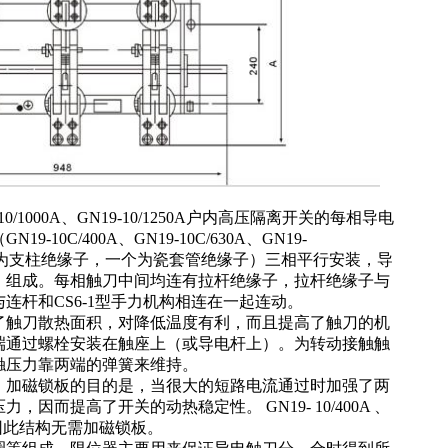
19-10/1000A、GN19-10/1250A户内高压隔离开关的每相导电
0C/400A、GN19-10C/630A、GN19-
A型则为一个为支柱绝缘子，一个为瓷套管绝缘子）三相平行安装，导
）组成。每相触刀中间均连有拉杆绝缘子，拉杆绝缘子与
连杆和CS6-1型手力机构相连在一起连动。
触刀散热面积，对降低温度有利，而且提高了触刀的机
端通过螺栓安装在触座上（或导电杆上）。为转动接触触
触压力靠两端的弹簧来维持。
，加磁锁板的目的是，当很大的短路电流通过时加强了两
而提高了开关的动热稳定性。 GN19- 10/400A 、
小。因此结构无需加磁锁板。