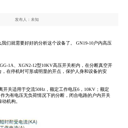
发布人：
未知
分享到
么
我们就需要好好的
分析
这个设备了。 GN19-10户内
高压
。
G-1A、XGN2-12型
10KV高压开关柜
内，在分断真空开
合，在停机时可形成明显的开点，保护人身和设备的安
隔离开关适用于交流50Hz，额定
工作
电压6，
10KV
；额定
统中。作为有电压无负荷情况下的分断，闭合电路的户内
开关
力操动机构。