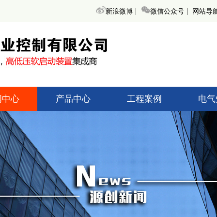
|
|
新浪微博
微信公众号
网站导
闻中心
产品中心
工程案例
电气
术知识
高低压起动柜
高低压
创新闻
无功补偿装置
无功补
界动态
变频调速器
变频
高低压开关柜
高低压