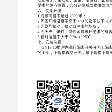
底座装配：由底座、主轴、限位器、止档
要求的终点位置，合分到位后给提供给
电
六、使用环境
1.海拔高度不超过 2000 米；
2.周围环境温度不高于 +40 ℃及不低于 -1
3.无剧烈振动、摆动或冲击的场所；
4.无火灾、爆炸、腐蚀金属破坏绝缘的有
5.相对
湿度
不大于 90%（+25℃
七、安装注意
GN19-10型户内高压隔离开关分为上
的上部，下端接真空开关，最下端接下隔