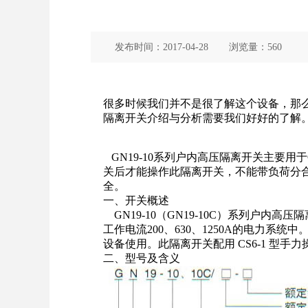
发布时间：
2017-04-28
浏览量：
560
很多时候
我们
并不是很
了解
这个设备，
那
隔离开关
介绍与分析需要我们好好的了解
GN19-10系列户内高压隔离
开关
主要用于G
关后才能操作此隔离开关，不能带负荷分
全。
一、开关概述
GN19-10（GN19-10C）系列户内高压
工作电流200、630、1250A的电力系
设备
使用。此隔离开关配用 CS6-1 型手
二、
型号
及含义