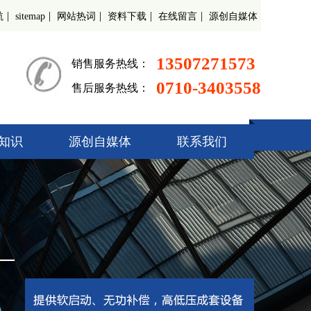
|
|
|
|
|
航
sitemap
网站热词
资料下载
在线留言
源创自媒体
13507271573
销售服务热线：
0710-3403558
售后服务热线：
知识
源创自媒体
联系我们
起动柜
偿装置
调速器
开关柜