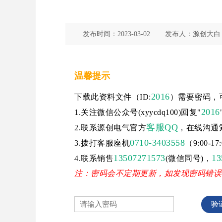
发布时间：
2023-03-02
发布人：
源创大白
温馨提示
2016
下载此资料文件（ID:
）需要密码，
2016
1.关注微信公众号(xyycdq100)回复"
客服QQ
2.联系源创电气官方
，在线沟通
0710-3403558
3.拨打客服座机
（9:00-
13507271573
13
4.联系销售
(微信同号)，
注：密码会不定期更新，如发现密码错误
验