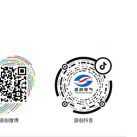
源创微博
源创抖音