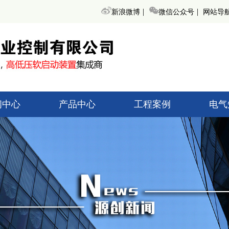
|
|
新浪微博
微信公众号
网站导
闻中心
产品中心
工程案例
电气
术知识
高低压起动柜
高低压
创新闻
无功补偿装置
无功补
界动态
变频调速器
变频
高低压开关柜
高低压