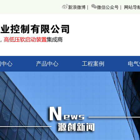
|
|
新浪微博
微信公众号
网站导
闻中心
产品中心
工程案例
电气
术知识
高低压起动柜
高低压
创新闻
无功补偿装置
无功补
界动态
变频调速器
变频
高低压开关柜
高低压