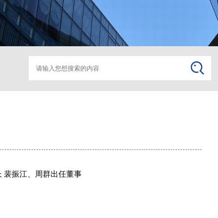
箱变监控助磨
箱变监
长 裴振江、周群出任董事