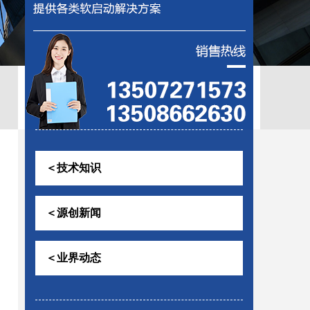
控助磨
＜技术知识
＜源创新闻
＜业界动态