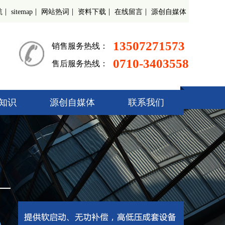
|
|
|
|
|
航
sitemap
网站热词
资料下载
在线留言
源创自媒体
13507271573
销售服务热线：
0710-3403558
售后服务热线：
知识
源创自媒体
联系我们
起动柜
偿装置
调速器
开关柜