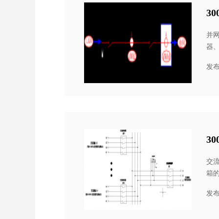
3
并
器
能，
发布
3
交
箱
1.
发布