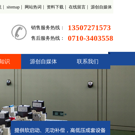
|
|
|
|
|
航
sitemap
网站热词
资料下载
在线留言
源创自媒体
13507271573
销售服务热线：
0710-3403558
售后服务热线：
知识
源创自媒体
联系我们
起动柜
偿装置
调速器
开关柜