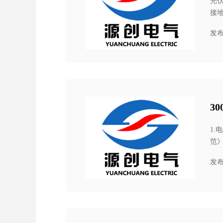
光
接
电及
发布
3
1.
范》
电流
发布