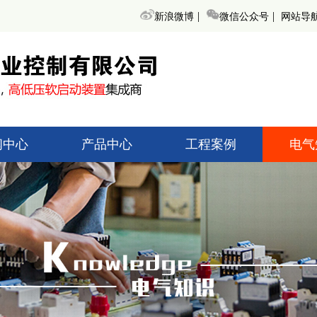
|
|
新浪微博
微信公众号
网站导
闻中心
产品中心
工程案例
电气
术知识
高低压起动柜
高低压
创新闻
无功补偿装置
无功补
界动态
变频调速器
变频
高低压开关柜
高低压