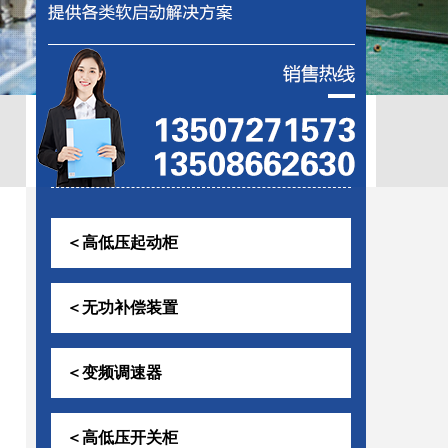
控助磨
＜高低压起动柜
＜无功补偿装置
＜变频调速器
＜高低压开关柜