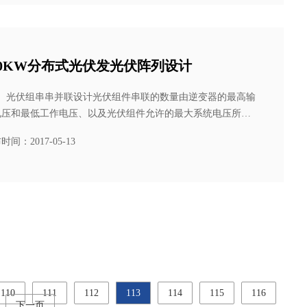
00KW分布式光伏发光伏阵列设计
1）光伏组串串并联设计光伏组件串联的数量由逆变器的最高输
电压和最低工作电压、以及光伏组件允许的最大系统电压所确
光伏组串的并联数量由逆变器的额定容量确定。......
时间：2017-05-13
110
111
112
113
114
115
116
下一页