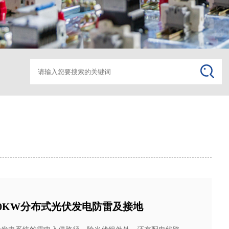
箱变监控助磨
箱变监
00KW分布式光伏发电防雷及接地