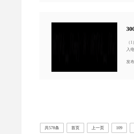
3
（
入
定。
发布
共578条
首页
上一页
109