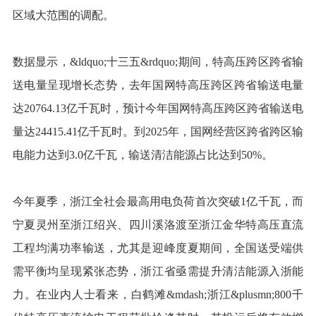
区域大范围的调配。
数据显示，&ldquo;十三五&rdquo;期间，特高压跨区跨省输
送电量呈现增长态势，去年国网特高压跨区跨省输送电量
达20764.13亿千瓦时，预计今年国网特高压跨区跨省输送电
量达24415.41亿千瓦时。到2025年，国网经营区跨省跨区输
电能力达到3.0亿千瓦，输送清洁能源占比达到50%。
今年夏季，浙江全社会最高用电负荷首次突破1亿千瓦，而
宁夏灵州至浙江绍兴、四川溪洛渡至浙江金华特高压直流
工程均满功率输送，尤其是迎峰度夏期间，全国送受端供
需平衡均呈现紧张态势，浙江省亟需提升清洁能源入浙能
力。在业内人士看来，白鹤滩&mdash;浙江&plusmn;800千