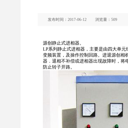
发布时间：
2017-06-12
浏览量：
509
源创
静止式
进相器
。
LP系列
静止式进相器
，主要是由四大单元
变频装置，及操作控制回路。进退源创相
器．退相不补偿或进相器出现故障时，将
防止转子开路。