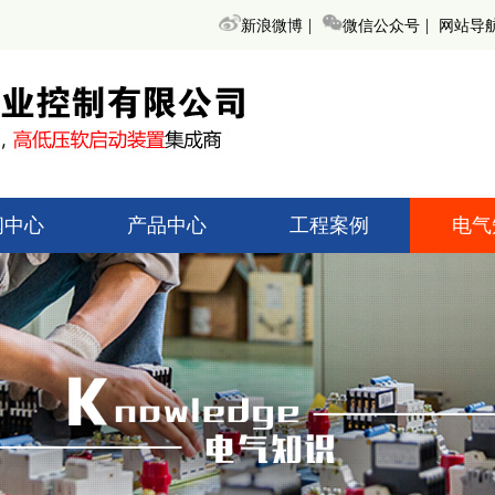
|
|
新浪微博
微信公众号
网站导
闻中心
产品中心
工程案例
电气
术知识
高低压起动柜
高低压
创新闻
无功补偿装置
无功补
界动态
变频调速器
变频
高低压开关柜
高低压