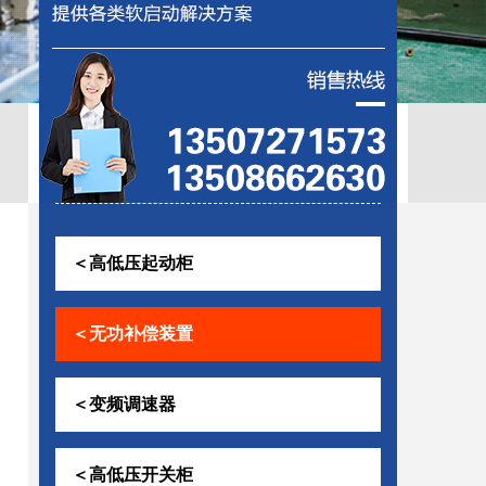
控助磨
＜高低压起动柜
＜无功补偿装置
＜变频调速器
＜高低压开关柜