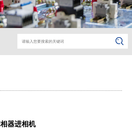
箱变监控助磨
箱变监
进相器进相机