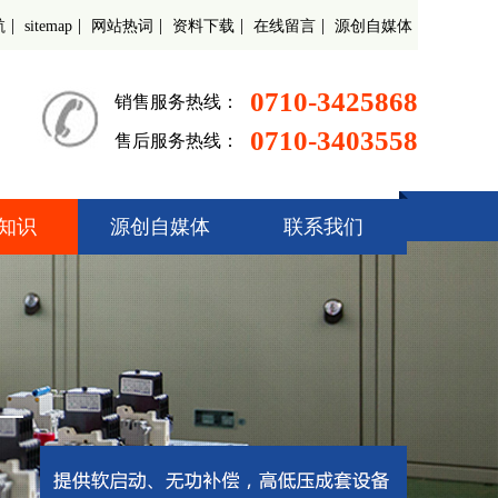
|
|
|
|
|
航
sitemap
网站热词
资料下载
在线留言
源创自媒体
0710-3425868
销售服务热线：
0710-3403558
售后服务热线：
知识
源创自媒体
联系我们
起动柜
偿装置
调速器
开关柜