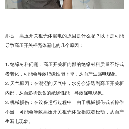
那么，高压开关柜壳体漏电的原因是什么呢？以下是可能
导致高压开关柜壳体漏电的几个原因：
1. 绝缘材料问题：高压开关柜内部的绝缘材料质量不好或
者老化，可能会导致绝缘性能下降，从而产生漏电现象。
2. 天气原因：在潮湿的天气中，水分会渗透到高压开关柜
内部，从而影响设备的绝缘性能，导致漏电现象。
3. 机械损伤：在设备运行过程中，由于机械损伤或者操作
不当，可能会导致高压开关柜壳体受损或者松动，从而产
生漏电现象。