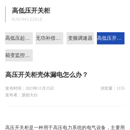
高低压开关柜
KNOWLEDGE
高低压起动柜
无功补偿装置
变频调速器
高低压开关柜
箱变监控助磨
高压开关柜壳体漏电怎么办？
发布时间：
2023年11月25日
浏览量：
1155
发布者：
源创大白
高压开关柜是一种用于高压电力系统的电气设备，主要用