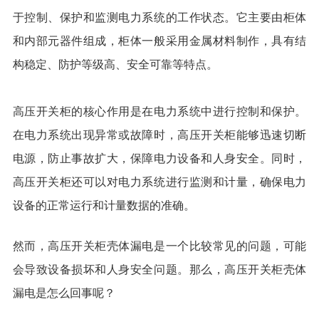
于控制、保护和监测电力系统的工作状态。它主要由柜体
和内部元器件组成，柜体一般采用金属材料制作，具有结
构稳定、防护等级高、安全可靠等特点。
高压开关柜的核心作用是在电力系统中进行控制和保护。
在电力系统出现异常或故障时，高压开关柜能够迅速切断
电源，防止事故扩大，保障电力设备和人身安全。同时，
高压开关柜还可以对电力系统进行监测和计量，确保电力
设备的正常运行和计量数据的准确。
然而，高压开关柜壳体漏电是一个比较常见的问题，可能
会导致设备损坏和人身安全问题。那么，高压开关柜壳体
漏电是怎么回事呢？