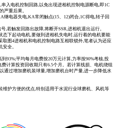
点,串入电机控制回路,以免出现进相机控制电源断电,即1C
行的严重后果。
KA继电器失电,KA常闭触点(15、12)闭合,1C得电,转子回
信号,若触发回路出故障,将断开SSR,进相机退出运行。
态下起动电机,要做到进相机失电时,运行着的电机要能
采取图4进相机和电机控制电路互相联锁外,笔者认为还应
电机安全。
到93%;平均每月电费按20万元计算,力率按90%考核,投
电费计算投资回收期只有6.5个月。若计算线损、电机绕组
可以通过增加磨机装球量,增加磨机台时产量,进一步降低水
装维护方便的优点,特别适用于水泥行业球磨机、风机等