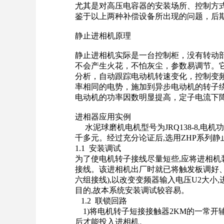
尤其是对
高压
电容器
的安装场所、控制方
鉴于以上两种
补偿设备
所出现的问题，后
静止进相机
原理
静止进相机实际是一台
控制柜
，没有转动
不会产生火花，不怕灰尘，参数易调节。
分析
，自动跟踪电动机转速变化，控制
变
率相同的电势，施加到异步电动机的转子
电动机的功率因数明显提高，定子电流下
进相器应用实例
水泥
球磨机
电机
型号
为JRQ138-8,
千多元。经过充分论证后,选用ZHP系列
1.1 安装调试
为了使电机转子
接线
尽量短些,应将进相机
接线。该进相机出厂时就已将触发板调好、
六组接线),以改变变频器输入电压U2大小
目的,故本系统安装调试较容易。
1.2 联锁回路
1)将电机转子短接
接触器
2KM的一常开
后才能投入进相机。