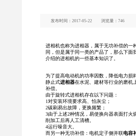
发布时间：
2017-05-22
浏览量：
746
进相
机也称为
进相器
，属于
无功
补偿
的一
同，但是属于同一类的产品了，那么下面
介绍的
进相机
的一些基本知识了。
为了提高电动机的
功率因数
，降低电力损
静止式
进相器
在水泥、建材等行业的磨机
补偿
。
由于
旋转式进相机
存在以下问题：
1对安装环境要求高、怕灰尘；
2碳刷易出故障，更换频繁；
3由于上述2种情况，易使换向器表面打火
削加工后再人工清槽。
4运行噪音大。
而另一种
无功补偿
：
电机
定子侧并联
电容