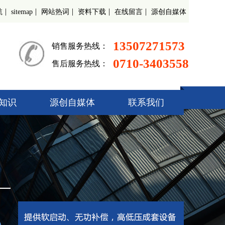
|
|
|
|
|
航
sitemap
网站热词
资料下载
在线留言
源创自媒体
13507271573
销售服务热线：
0710-3403558
售后服务热线：
知识
源创自媒体
联系我们
起动柜
偿装置
调速器
开关柜