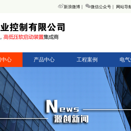
|
|
新浪微博
微信公众号
网站导
闻中心
产品中心
工程案例
电气
术知识
高低压起动柜
高低压
创新闻
无功补偿装置
无功补
界动态
变频调速器
变频
高低压开关柜
高低压