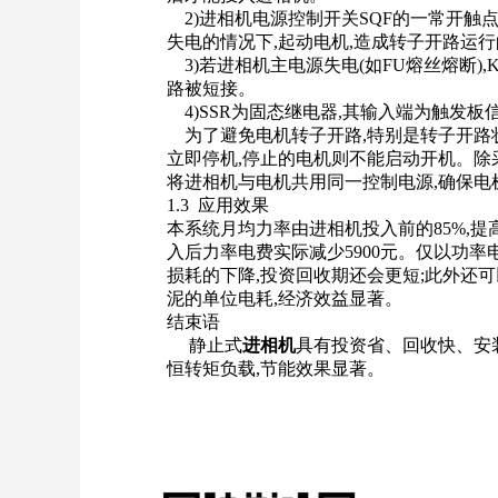
2)进相机电源控制
开关
SQF的一常开触
失电的情况下,起动电机,造成转子开路运
3)若进相机主电源失电(如FU
熔丝
熔断),
路被短接。
4)SSR为固态继电器,其输入端为触发板
为了避免电机转子开路,特别是转子开路状
立即停机,停止的电机则不能启动开机。除
将进相机与电机共用同一控制电源,确保
1.3 应用效果
本系统月均力率由进相机投入前的85%,提高
入后力率电费实际减少5900元。仅以功率
损耗的下降,投资回收期还会更短;此外还
泥的单位电耗,经济效益显著。
结束语
静止式
进相机
具有投资省、回收快、安
恒转矩负载,节能效果显著。