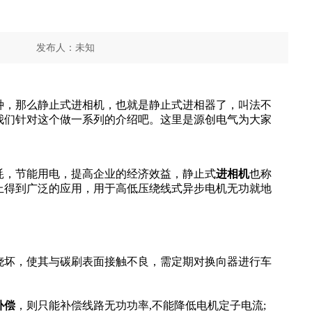
发布人：
未知
分享到
种，
那么
静止式进相机
，也就是
静止式进相器
了，叫法不
我们
针对这个做一系列的介绍吧。这里是
源创
电气
为大家
耗，节能用电，提高企业的经济效益，静止式
进相机
也称
上得到
广泛
的应用，用于高
低压
绕线式
异步电机
无功
就地
烧坏，使其与碳刷表面接触不良，需定期对换向器进行车
补偿
，则只能补偿线路
无功功率
,不能降低电机定子电流;