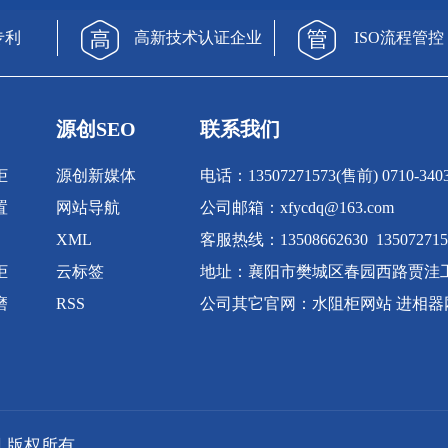
专利
高新技术认证企业
ISO流程管控
源创SEO
联系我们
柜
源创新媒体
电话：13507271573(售前) 0710-340
置
网站导航
公司邮箱：xfycdq@163.com
XML
客服热线：13508662630 135072715
柜
云标签
地址：襄阳市樊城区春园西路贾洼
磨
RSS
公司其它官网：
水阻柜网站
进相器
公司 版权所有