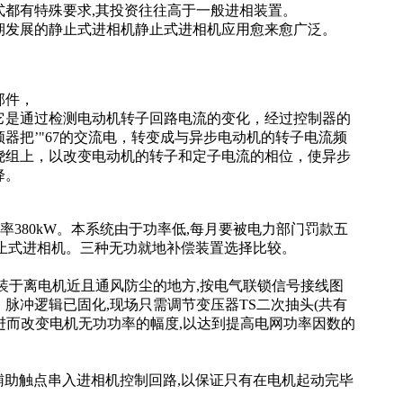
式都有特殊要求,其投资往往高于一般进相装置。
期发展的静止式进相机静止式进相机应用愈来愈广泛。
部件，
它是通过检测电动机
转子
回路电流的变化，经过
控制器
的
频器
把’"67的交流电，转变成与异步电动机的转子电流频
绕组上，以改变电动机的转子和定子电流的相位，使异步
降。
电机功率380kW。本系统由于功率低,每月要被电力部门罚款五
静止式进相机。三种无功就地
补偿装置
选择比较。
装于离电机近且通风防尘的地方,按电气联锁信号接
线图
脉冲逻辑已固化,现场只需调节
变压器
TS二次抽头(共有
,进而改变电机无功功率的幅度,以达到提高
电网
功率因数的
辅助触点串入进相机控制回路,以保证只有在电机起动完毕