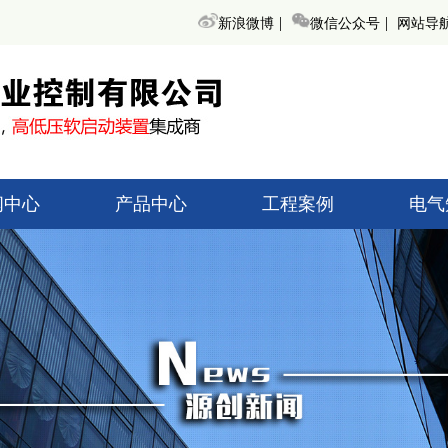
|
|
新浪微博
微信公众号
网站导
闻中心
产品中心
工程案例
电气
术知识
高低压起动柜
高低压
创新闻
无功补偿装置
无功补
界动态
变频调速器
变频
高低压开关柜
高低压