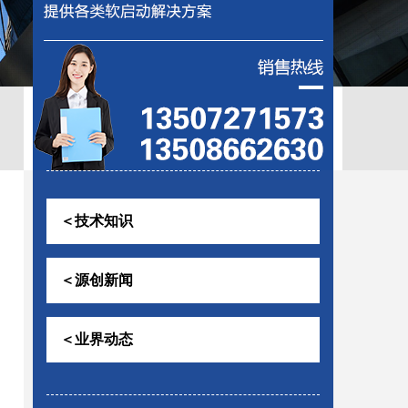
控助磨
＜技术知识
＜源创新闻
＜业界动态