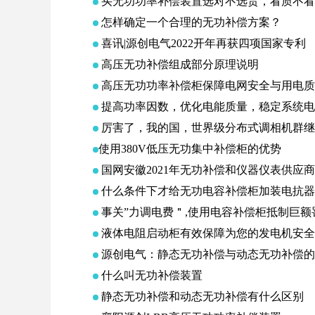
买无功功率补偿装置选对不选贵，看质不看
怎样确定一个合理的无功补偿方案？
喜讯|源创电气2022开年再获四项国家专利
高压无功补偿组成部分原理说明
高压无功功率补偿柜保障电网安全与用电质
提高功率因数，优化电能质量，稳定系统电
厉害了，我的国，世界级分布式调相机群继
​使用380V低压无功集中补偿柜的优势
国网安徽2021年无功补偿和仪器仪表供应
什么条件下才给无功电容补偿柜加装电抗器
事关”力调电费＂,使用电容补偿柜抵制巨额
液体电阻启动柜有效保障为您的发电机安全
源创电气：静态无功补偿与动态无功补偿的
什么叫无功补偿装置
静态无功补偿和动态无功补偿有什么区别