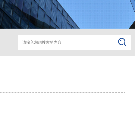
箱变监控助磨
箱变监