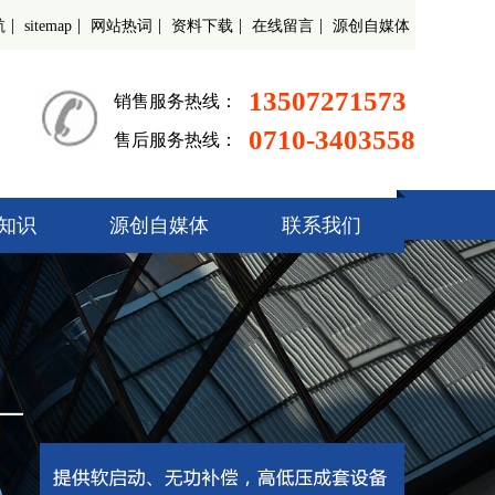
|
|
|
|
|
航
sitemap
网站热词
资料下载
在线留言
源创自媒体
13507271573
销售服务热线：
0710-3403558
售后服务热线：
知识
源创自媒体
联系我们
起动柜
偿装置
调速器
开关柜